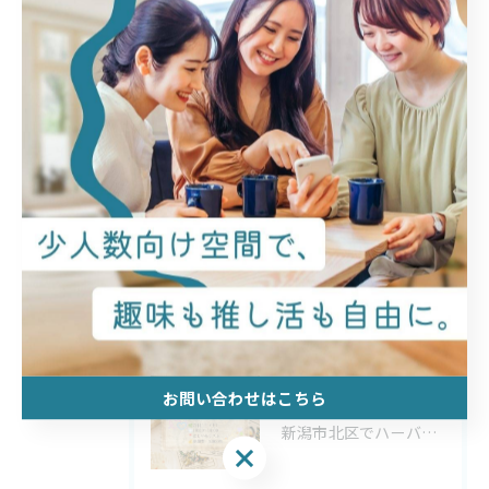
ワークショップ
イベント
少人数
最近の投稿
Recent Posts
2026/07/26
あなたも、にじスタ研究員になりませんか？
お問い合わせはこちら
2026/07/01
新潟市北区でハーバルタロット体験｜大アルカナ22枚を学ぶ単発イベント【にじいろリズム】
お問い合わせはこちら