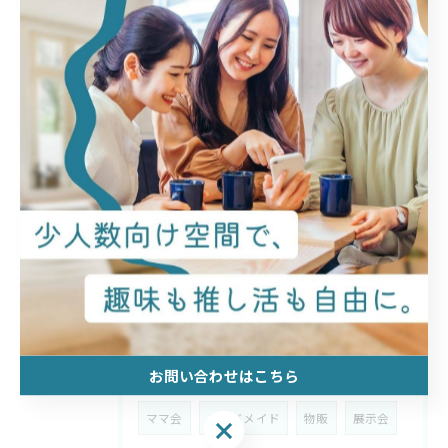
タグ
Tags
アロマ
旅行
オンライン
イベント
ハワイアン
簡単な曲
セルフケア
癒し
環境
地域
ウクレレ
イベント開催
新潟市
レンタルスペース
副業
音楽教室
お問い合わせはこちら
シェア会
講座
推し活
定例会
ママ会
ハンドメイド
物販
展示会
お問い合わせはこちら