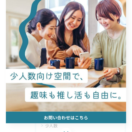
関連タグ
#ハンドメイド
#新潟市
カテゴリー
Categories
全てのカテゴリー
趣味
習い事
ワークショップ
イベント
お問い合わせはこちら
少人数