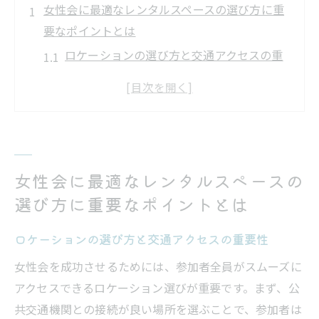
女性会に最適なレンタルスペースの選び方に重
要なポイントとは
ロケーションの選び方と交通アクセスの重
要性
参加者の快適さを考慮したスペースの広さ
清潔感とプライバシーを重視した環境作り
必要な設備とその確認方法
予算に応じたスペースの選択肢
女性会に最適なレンタルスペースの
女性会専用プランを活用するメリット
選び方に重要なポイントとは
使いやすさ抜群のレンタルスペースで女性会を
ロケーションの選び方と交通アクセスの重要性
成功させる方法
女性会を成功させるためには、参加者全員がスムーズに
予約から利用までのスムーズな流れ
アクセスできるロケーション選びが重要です。まず、公
女性会での交流を促進するレイアウト
共交通機関との接続が良い場所を選ぶことで、参加者は
イベントテーマに合った装飾の工夫