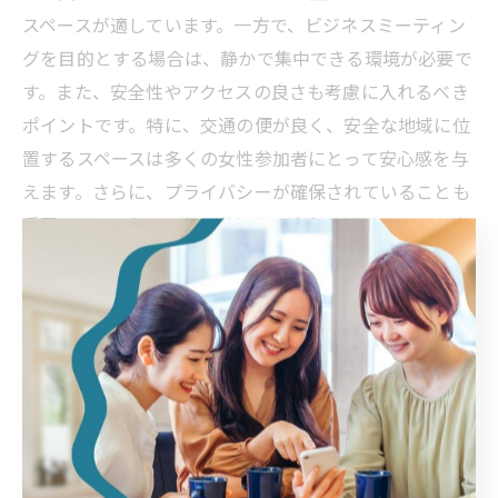
スペースが適しています。一方で、ビジネスミーティン
グを目的とする場合は、静かで集中できる環境が必要で
す。また、安全性やアクセスの良さも考慮に入れるべき
ポイントです。特に、交通の便が良く、安全な地域に位
置するスペースは多くの女性参加者にとって安心感を与
えます。さらに、プライバシーが確保されていることも
重要です。これにより、参加者は安心してイベントを楽
しむことができます。参加者のニーズを細かく分析し、
それに見合ったレンタルスペースを選ぶことで、イベン
トの成功に一歩近づくことができるでしょう。
雰囲気を重視したスペースのデザイン
レンタルスペースの雰囲気は、女性会の成功に大きく影
響します。スペースのデザインは、参加者の気分やイベ
ントのテーマに直結します。例えば、自然素材を使用し