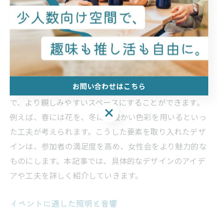
たインテリアや、落ち着いた色調の空間は、リラックス
した雰囲気を演出します。女性が集まるイベントでは、
清潔感と共に、心地よい香りや柔らかい照明も大切で
す。また、装飾品や家具の配置にも工夫が必要です。シ
ンプルでありながらも、洗練されたデザインは参加者に
お問い合わせはこちら
好印象を与えます。さらに、季節感を取り入れること
で、より親しみやすいスペースにすることができます。
お問い合わせはこちら
例えば、春には花を、冬には暖かい色彩を用いるといっ
た工夫が考えられます。こうした要素を取り入れたデザ
インは、参加者の満足度を高め、女性会をより魅力的な
ものにします。本記事では、具体的なデザインのアイデ
アや工夫を詳しく紹介していきます。
イベントに適した照明と音響