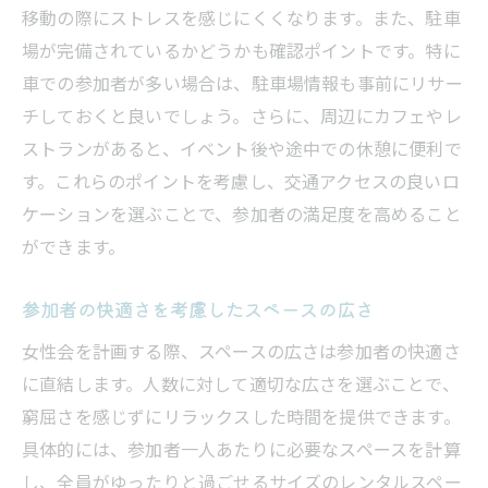
移動の際にストレスを感じにくくなります。また、駐車
便利なアクセスと駐車場の有無
場が完備されているかどうかも確認ポイントです。特に
スペースの柔軟な利用方法と時間設定
車での参加者が多い場合は、駐車場情報も事前にリサー
女性会後の片付けを簡単にするヒント
チしておくと良いでしょう。さらに、周辺にカフェやレ
女性会を盛り上げるレンタルスペース選びの秘
ストランがあると、イベント後や途中での休憩に便利で
訣
す。これらのポイントを考慮し、交通アクセスの良いロ
参加者のニーズを考慮した場所選び
ケーションを選ぶことで、参加者の満足度を高めること
ができます。
雰囲気を重視したスペースのデザイン
イベントに適した照明と音響
参加者の快適さを考慮したスペースの広さ
おもてなしを意識したアメニティの選択
女性会を計画する際、スペースの広さは参加者の快適さ
レンタルスペースの予約前に確認すべき事
に直結します。人数に対して適切な広さを選ぶことで、
項
窮屈さを感じずにリラックスした時間を提供できます。
お得なレンタルパッケージを活用する方法
具体的には、参加者一人あたりに必要なスペースを計算
女性会にぴったりなレンタルスペースの特徴と
し、全員がゆったりと過ごせるサイズのレンタルスペー