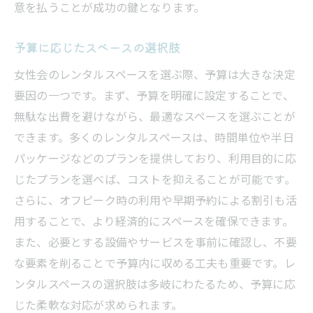
意を払うことが成功の鍵となります。
設備とアメニティの充実度を評価する方法
スペースの雰囲気とデザインを見極める
予算に応じたスペースの選択肢
予約手続きの簡単さをチェックする
女性会のレンタルスペースを選ぶ際、予算は大きな決定
予算内での最適な選択をするための基準
要因の一つです。まず、予算を明確に設定することで、
参加者のフィードバックを活かした選び方
無駄な出費を避けながら、最適なスペースを選ぶことが
女性のためのレンタルスペース活用術でイベン
できます。多くのレンタルスペースは、時間単位や半日
トを彩る
パッケージなどのプランを提供しており、利用目的に応
スペースを最大限に活用するアイディア
じたプランを選べば、コストを抑えることが可能です。
女性会に合った装飾と演出のポイント
さらに、オフピーク時の利用や早期予約による割引も活
用することで、より経済的にスペースを確保できます。
参加者同士の交流を深めるための工夫
また、必要とする設備やサービスを事前に確認し、不要
イベントを盛り上げる天候に応じたプラン
な要素を削ることで予算内に収める工夫も重要です。レ
スペースの特性を活かしたプログラム作り
ンタルスペースの選択肢は多岐にわたるため、予算に応
参加者の記憶に残るイベントにするために
じた柔軟な対応が求められます。