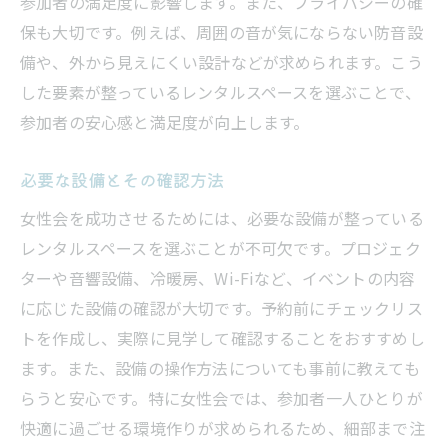
参加者の満足度に影響します。また、プライバシーの確
他のイベントと比較した実用的な選び方
保も大切です。例えば、周囲の音が気にならない防音設
備や、外から見えにくい設計などが求められます。こう
トラブルを避けるためのスペース管理
した要素が整っているレンタルスペースを選ぶことで、
女性会を快適にするレンタルスペースの見極め
参加者の安心感と満足度が向上します。
方
快適さを追求するための設備の重要性
必要な設備とその確認方法
女性に配慮した空間デザインの選び方
女性会を成功させるためには、必要な設備が整っている
プライバシーを守るための工夫
レンタルスペースを選ぶことが不可欠です。プロジェク
参加者のニーズに応える柔軟なスペース
ターや音響設備、冷暖房、Wi-Fiなど、イベントの内容
女性会での交流をより深める環境
に応じた設備の確認が大切です。予約前にチェックリス
コストパフォーマンスを考慮した選択
トを作成し、実際に見学して確認することをおすすめし
女性会に最適なレンタルスペースを見つけるた
ます。また、設備の操作方法についても事前に教えても
めのチェックリスト
らうと安心です。特に女性会では、参加者一人ひとりが
快適に過ごせる環境作りが求められるため、細部まで注
ロケーションの良さを確認するポイント