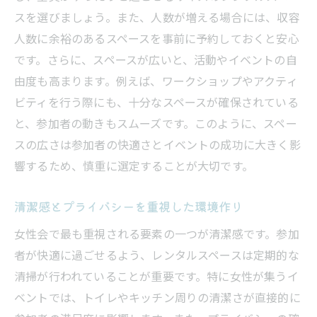
探し方
スを選びましょう。また、人数が増える場合には、収容
女性会に向いている設備とその特徴
人数に余裕のあるスペースを事前に予約しておくと安心
参加者の満足度を高めるスペースの配置
です。さらに、スペースが広いと、活動やイベントの自
自然を取り入れた心地よい環境
由度も高まります。例えば、ワークショップやアクティ
ビティを行う際にも、十分なスペースが確保されている
レンタルスペースの口コミを活用する
と、参加者の動きもスムーズです。このように、スペー
イベントのテーマに合わせたスペースの選
スの広さは参加者の快適さとイベントの成功に大きく影
び方
響するため、慎重に選定することが大切です。
オンラインでの予約システムの利便性
女性会で失敗しないためのレンタルスペース選
清潔感とプライバシーを重視した環境作り
びのコツ
女性会で最も重視される要素の一つが清潔感です。参加
予約前に確認すべき重要事項
者が快適に過ごせるよう、レンタルスペースは定期的な
予算とニーズに合ったスペースの見つけ方
清掃が行われていることが重要です。特に女性が集うイ
主催者の負担を軽減するサービスを選ぶ
ベントでは、トイレやキッチン周りの清潔さが直接的に
女性の視点で選ぶ清潔で安全な空間