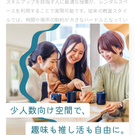
スキルアップを目指す人に最適な授業が、レンタルスペ
ースを利用することで実現可能です。従来の教室スタイ
ルでは、時間や場所の制約が大きなハードルとなってい
ました。しかし、レンタルスペースを使うことで、参加
者は自身の都合に合わせた時間や場所で学ぶことができ
ます。このような柔軟性により、特定のスキルを集中的
に学ぶためのシリーズレッスンも開催しやすくなりま
す。 例えば、料理教室やアートワークショップ、ダンス
レッスンなど、参加者が集まるのに適した環境を提供す
ることができます。また、定期的に開催することで、参
加者同士のコミュニティも形成され、より深い学びと交
流が生まれます。たった月に一度のワークショップで
も、継続することでスキルアップが実現するのです。 こ
のように、新しい学びの形としてのレンタルスペース
が、多忙な現代人にとっての理想の習い事を提供してい