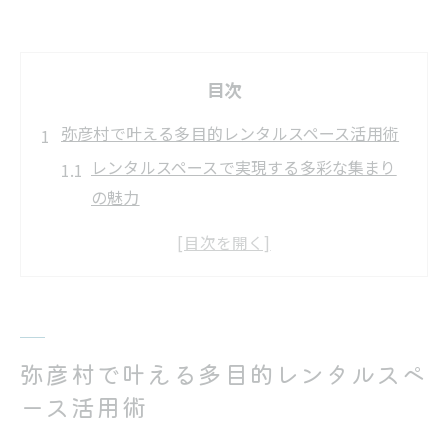
目次
弥彦村で叶える多目的レンタルスペース活用術
レンタルスペースで実現する多彩な集まり
の魅力
地域イベントに役立つレンタルスペースの
活用事例
商品の工夫でレンタルスペースをもっと便
利に
レンタルスペースの柔軟な使い方と予約の
弥彦村で叶える多目的レンタルスペ
コツ
ース活用術
弥彦村のレンタルスペースが支持される理