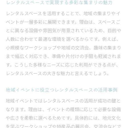
由
レンタルスペースで実現する多彩な集まりの魅力
レンタルスペース選びで重視したいポイン
レンタルスペースを活用することで、地域の集まりやイ
ト
ベントが一層多彩に展開できます。理由は、スペースご
イベント企画に最適なレンタルスペースの選び
とに異なる設備や雰囲気が用意されているため、目的や
方
人数に合わせて最適な環境を選べるからです。例えば、
小規模なワークショップや地域の交流会、趣味の集まり
レンタルスペース選択で失敗しないための
まで幅広く対応でき、準備や片付けの手間も軽減されま
基準
す。こうした多様なニーズに応じた利用ができる点が、
イベント内容に合うレンタルスペースの見
レンタルスペースの大きな魅力と言えるでしょう。
極め方
備品や設備が充実したレンタルスペースの
地域イベントに役立つレンタルスペースの活用事例
特徴
地域イベントではレンタルスペースの活用が成功の鍵と
レンタルスペースで快適に過ごすための工
なります。理由は、イベントの種類に応じて必要な設備
夫
や広さを柔軟に選べるためです。具体的には、地元文化
参加者に喜ばれるレンタルスペースの雰囲
を学ぶワークショップや特産品の展示会、交流会などで