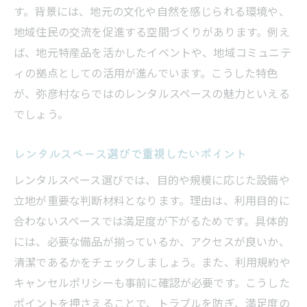
す。背景には、地元の文化や自然を感じられる環境や、
集まりをスムーズに進行できるレンタルス
地域住民の交流を促進する空間づくりがあります。例え
ペース
ば、地元特産品を活かしたイベントや、地域コミュニテ
レンタルスペースで効率的なスペース活用
ィの拠点としての活用が進んでいます。こうした特色
方法
が、弥彦村ならではのレンタルスペースの魅力といえる
参加者満足度を高めるレンタルスペースの
でしょう。
工夫
地元交流を促進するレンタルスペースの使
レンタルスペース選びで重視したいポイント
い方
レンタルスペース選びでは、目的や規模に応じた設備や
クリエイティブなイベントに役立つレンタ
立地が重要な判断材料となります。理由は、利用目的に
ルスペース
合わないスペースでは満足度が下がるためです。具体的
レンタルスペース利用時の設備と条件を徹底解
には、必要な備品が揃っているか、アクセスが良いか、
説
清潔であるかをチェックしましょう。また、利用規約や
レンタルスペースの基本設備とその活用法
キャンセルポリシーも事前に確認が必要です。こうした
利用前に確認したいレンタルスペースの条
ポイントを押さえることで、トラブルを防ぎ、満足度の