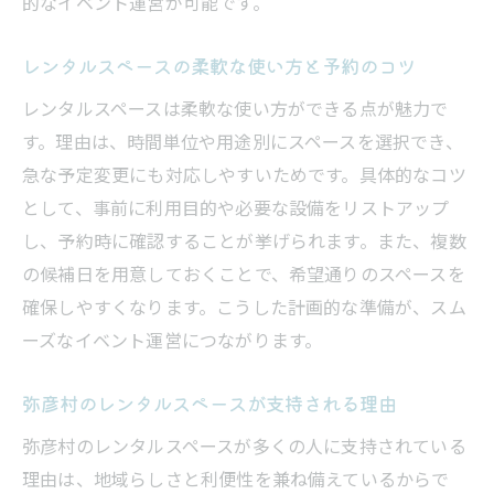
的なイベント運営が可能です。
柔軟な使い方が魅力の弥彦村レンタルスペース
レンタルスペースで叶える自由なイベント
レンタルスペースの柔軟な使い方と予約のコツ
運営
レンタルスペースは柔軟な使い方ができる点が魅力で
用途に応じたレンタルスペースのアレンジ
す。理由は、時間単位や用途別にスペースを選択でき、
術
急な予定変更にも対応しやすいためです。具体的なコツ
急な予定変更にも対応できるレンタルスペ
として、事前に利用目的や必要な設備をリストアップ
ース
し、予約時に確認することが挙げられます。また、複数
レンタルスペースの柔軟性が選ばれる理由
の候補日を用意しておくことで、希望通りのスペースを
多目的に使えるレンタルスペースの実例紹
確保しやすくなります。こうした計画的な準備が、スム
介
ーズなイベント運営につながります。
弥彦村で人気のレンタルスペース活用法
弥彦村のレンタルスペースが支持される理由
集まりやワークショップに役立つ活用ポイント
弥彦村のレンタルスペースが多くの人に支持されている
ワークショップに適したレンタルスペース
理由は、地域らしさと利便性を兼ね備えているからで
の条件