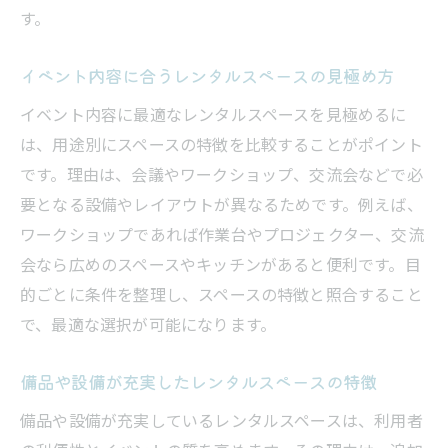
方法
す。
多様なイベントに対応する演出アイデア
弥彦村で満足度の高い集まりを実現するコツ
イベント内容に合うレンタルスペースの見極め方
レンタルスペースで満足度アップのポイン
イベント内容に最適なレンタルスペースを見極めるに
ト
は、用途別にスペースの特徴を比較することがポイント
参加者の期待に応える集まりの進め方
です。理由は、会議やワークショップ、交流会などで必
レンタルスペース利用で計画の手間を軽減
要となる設備やレイアウトが異なるためです。例えば、
ワークショップであれば作業台やプロジェクター、交流
リピートしたくなるレンタルスペースの工
会なら広めのスペースやキッチンがあると便利です。目
夫
的ごとに条件を整理し、スペースの特徴と照合すること
イベント後の満足度調査と改善方法
で、最適な選択が可能になります。
弥彦村ならではのレンタルスペース活用案
備品や設備が充実したレンタルスペースの特徴
備品や設備が充実しているレンタルスペースは、利用者