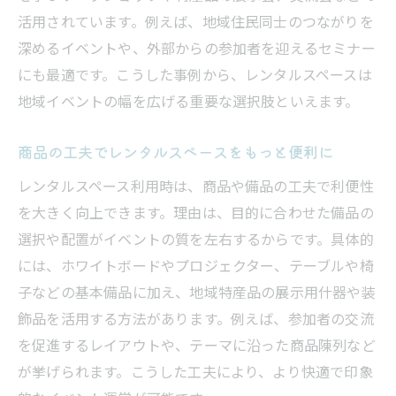
気作り
活用されています。例えば、地域住民同士のつながりを
イベント成功の鍵となるレンタルスペース
深めるイベントや、外部からの参加者を迎えるセミナー
の条件
にも最適です。こうした事例から、レンタルスペースは
商品導入で広がるレンタルスペースの可能性
地域イベントの幅を広げる重要な選択肢といえます。
レンタルスペースに商品を取り入れるメリ
ット
商品の工夫でレンタルスペースをもっと便利に
イベントに最適な商品の選び方と活用方法
レンタルスペース利用時は、商品や備品の工夫で利便性
レンタルスペースで話題を呼ぶ商品演出術
を大きく向上できます。理由は、目的に合わせた備品の
体験型イベントでレンタルスペースの魅力
選択や配置がイベントの質を左右するからです。具体的
拡大
には、ホワイトボードやプロジェクター、テーブルや椅
子などの基本備品に加え、地域特産品の展示用什器や装
商品コラボが生むレンタルスペースの新提
飾品を活用する方法があります。例えば、参加者の交流
案
を促進するレイアウトや、テーマに沿った商品陳列など
集まりを盛り上げるレンタルスペースの商
が挙げられます。こうした工夫により、より快適で印象
品活用