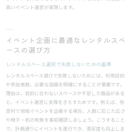
件
高いイベント運営が実現します。
快適利用を支えるレンタルスペースの設備
選び
予約手続きとキャンセル規定のポイント
イベント企画に最適なレンタルスペ
レンタルスペース利用時の注意点と工夫
ースの選び方
イベント成功のために必要な設備とは
レンタルスペース選択で失敗しないための基準
地元イベントを充実させる演出アイデア集
レンタルスペースで実現するイベント演出
レンタルスペース選びで失敗しないためには、利用目的
法
や参加者数、必要な設備を明確にすることが重要です。
理由は、目的に合わないスペースや不足した備品がある
商品活用で印象に残るイベント作り
と、イベント運営に支障をきたすためです。例えば、弥
レンタルスペースの空間演出術を徹底解説
彦村で地域イベントを企画する場合、人数に応じた広さ
参加者が喜ぶオリジナル演出のポイント
や椅子・机の有無を事前確認しましょう。こうすること
レンタルスペースで地域の魅力を発信する
で、計画通りにイベントを進行でき、満足度も向上しま