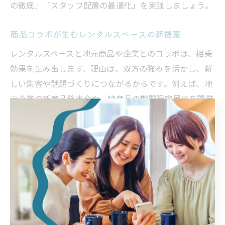
の徹底」「スタッフ配置の最適化」を実践しましょう。
商品コラボが生むレンタルスペースの新提案
レンタルスペースと地元商品や企業とのコラボは、相乗
効果を生み出します。理由は、双方の強みを活かし、新
しい集客や話題づくりにつながるからです。例えば、地
元企業の新商品発表会や、特産品の期間限定展示を開催
することで、地域に新しい価値をもたらせます。コラボ
企画の際は「目的の明確化」「役割分担」「効果測定」
の3点を意識し、継続的な連携を目指しましょう。
集まりを盛り上げるレンタルスペースの商品活用
集まりやイベントを盛り上げるには、レンタルスペース
の商品活用が有効です。理由は、必要な設備や備品が揃
うことで、主催者の負担が減り参加者の快適さが向上す