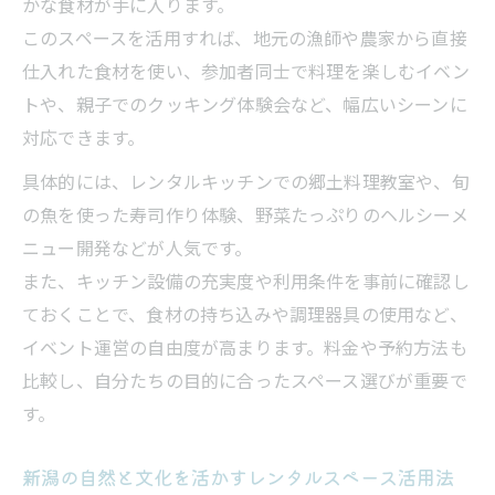
かな食材が手に入ります。
レンタルスペースを活かした宿泊型イベン
このスペースを活用すれば、地元の漁師や農家から直接
トの魅力
仕入れた食材を使い、参加者同士で料理を楽しむイベン
地元文化とコラボできるレンタルスペース
トや、親子でのクッキング体験会など、幅広いシーンに
活用法
対応できます。
イベント企画に役立つキッチン付きスペース徹
具体的には、レンタルキッチンでの郷土料理教室や、旬
底解説
の魚を使った寿司作り体験、野菜たっぷりのヘルシーメ
イベント企画に最適なレンタルスペースの
ニュー開発などが人気です。
選び方
また、キッチン設備の充実度や利用条件を事前に確認し
キッチン付きレンタルスペースの設備チェ
ておくことで、食材の持ち込みや調理器具の使用など、
ックポイント
イベント運営の自由度が高まります。料金や予約方法も
菓子製造許可付きスペースでの体験型イベ
比較し、自分たちの目的に合ったスペース選びが重要で
ント
す。
レンタルスペースで少人数向けイベントを
新潟の自然と文化を活かすレンタルスペース活用法
成功させるコツ