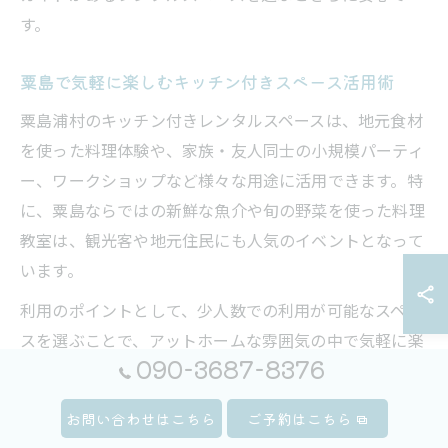
す。
粟島で気軽に楽しむキッチン付きスペース活用術
粟島浦村のキッチン付きレンタルスペースは、地元食材
を使った料理体験や、家族・友人同士の小規模パーティ
ー、ワークショップなど様々な用途に活用できます。特
に、粟島ならではの新鮮な魚介や旬の野菜を使った料理
教室は、観光客や地元住民にも人気のイベントとなって
います。
利用のポイントとして、少人数での利用が可能なスペー
スを選ぶことで、アットホームな雰囲気の中で気軽に楽
090-3687-8376
しめます。また、調理器具や食器が揃っているか、冷蔵
庫やオーブンの有無など、イベント内容に合った設備の
お問い合わせはこちら
ご予約はこちら
確認も重要です。レンタルキッチンを活用した地元住民