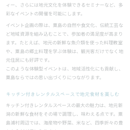
ィー、さらには地元文化を体験できるセミナーなど、多
キッチン付きレンタルスペースで郷土料理
彩なイベントの開催を可能にします。
体験
観光と組み合わせたレンタルスペース利用
イベント企画の際は、粟島の自然や食文化、伝統工芸な
法
ど地域資源を組み込むことで、参加者の満足度が高まり
ます。たとえば、地元の新鮮な魚介類を使った料理教室
レンタルスペースで伝統文化を深く味わう
や、粟島の郷土料理を学ぶ体験は、観光客だけでなく地
方法
元住民にも好評です。
粟島浦村ならではのレンタルスペース活用術紹
このような体験型イベントは、地域活性化にも貢献し、
介
粟島ならではの思い出づくりにつながります。
粟島独自の体験イベントをレンタルスペー
スで実現
キッチン付きレンタルスペースで地元食材を楽しむ
レンタルスペースを選ぶ際の地域資源活用
キッチン付きレンタルスペースの最大の魅力は、地元新
ポイント
潟の新鮮な食材をその場で調理し、味わえる点です。粟
キッチン付きスペースで粟島ならではの体
島浦村周辺では、海産物や野菜、米など、四季折々の豊
験を演出