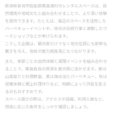
レンタルスペース活用で地域交流を深める
新潟県新潟市岩船郡粟島浦村のレンタルスペースは、自
方法
然環境や地域文化と組み合わせることで、より深い体験
を提供できます。たとえば、海辺のスペースを活用した
手軽に始める粟島のレンタルスペース活用体験
バーベキューイベントや、地元の伝統行事と連動したワ
初めてでも安心のレンタルスペース利用方
ークショップなどが挙げられます。
法
こうした企画は、観光客だけでなく地元住民にも新鮮な
粟島で気軽に楽しむキッチン付きスペース
驚きを与え、地域の魅力再発見にもつながります。
活用術
また、季節ごとの自然体験と調理イベントを組み合わせ
レンタルスペースの予約から利用までの流
ることで、粟島独自の資源を最大限に活かせます。春は
れ
山菜採りと料理教室、夏は海水浴とバーベキュー、秋は
少人数利用におすすめなレンタルスペース
収穫体験と郷土料理作りなど、時期によって内容を変え
の特徴
るのもおすすめです。
レンタルスペースを使った簡単イベント企
スペース選びの際は、アクセスや設備、利用人数など、
画の提案
用途に応じた条件をしっかり確認しましょう。
レンタルスペースを選ぶ際のポイントと設備比