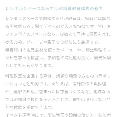
較
レンタルスペースならではの料理教室体験の魅力
レンタルスペース選びで重視したい設備内
レンタルスペースで開催する料理教室は、家庭とは異な
容
る開放感ある空間で学べるのが大きな特徴です。特にキ
キッチン付きレンタルスペースの料金比較
ッチン付きのスペースなら、複数人で同時に調理を楽し
ポイント
めるため、グループや親子での参加にも最適です。
菓子製造業許可の有無をチェックする重要
粟島浦村の地元食材を使ったメニューや、郷土料理のレ
性
シピを学べる教室は、参加者の満足度も高く、観光体験
調理器具や設備の充実度を見極める方法
としても人気があります。
レンタルスペース利用条件や最低利用時間
料理教室を企画する際は、講師や地元の方とのコラボレ
の確認
ーションも効果的です。たとえば、漁師直伝の魚料理
や、農家の知恵が詰まった保存食づくりなど、地域なら
ではの知識や技術を伝えることで、他では味わえない特
別な体験を提供できます。
イベント運営時には、衛生管理や設備の使い方、参加者