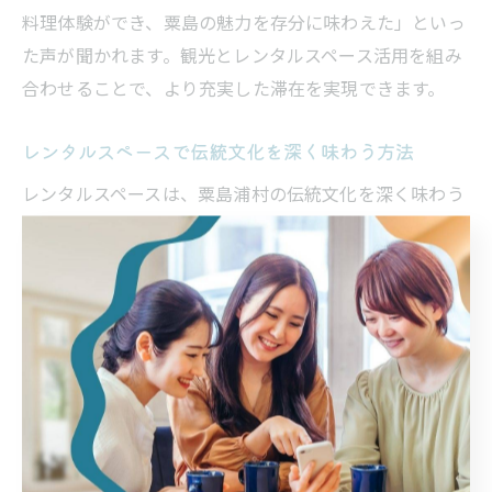
料理体験ができ、粟島の魅力を存分に味わえた」といっ
た声が聞かれます。観光とレンタルスペース活用を組み
合わせることで、より充実した滞在を実現できます。
レンタルスペースで伝統文化を深く味わう方法
レンタルスペースは、粟島浦村の伝統文化を深く味わう
場としても最適です。例えば、地元の工芸品作りや伝統
的な祭り体験、民話の語り部イベントなど、地域の文化
をテーマにしたワークショップを開催できます。
こうしたイベントを企画する際は、地元講師や伝統芸能
団体と連携し、参加者が実際に手を動かす体験型プログ
ラムを用意すると満足度が高まります。スペース選びで
は、和風の内装や広い作業台など、文化体験に適した設
備もチェックしましょう。