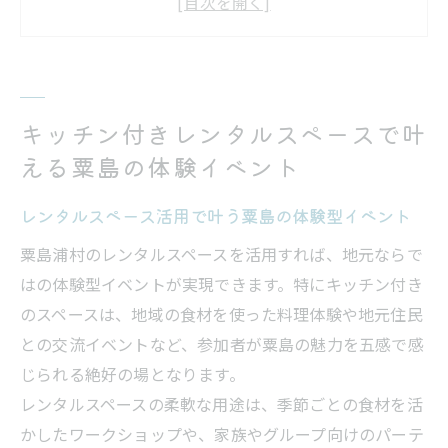
キッチン付きレンタルスペースで地元食材
を楽しむ
新潟の自然と文化を活かすレンタルスペー
ス活用法
キッチン付きレンタルスペースで叶
レンタルスペースならではの料理教室体験
える粟島の体験イベント
の魅力
菓子製造業許可のあるレンタルスペースの
レンタルスペース活用で叶う粟島の体験型イベント
選び方
粟島浦村のレンタルスペースを活用すれば、地元ならで
地域資源を活かしたレンタルスペースの楽しみ
はの体験型イベントが実現できます。特にキッチン付き
方
のスペースは、地域の食材を使った料理体験や地元住民
レンタルスペースで粟島の地域資源を体験
との交流イベントなど、参加者が粟島の魅力を五感で感
しよう
じられる絶好の場となります。
レンタルスペースの柔軟な用途は、季節ごとの食材を活
地元食材を使ったイベントに最適なレンタ
かしたワークショップや、家族やグループ向けのパーテ
ルスペース