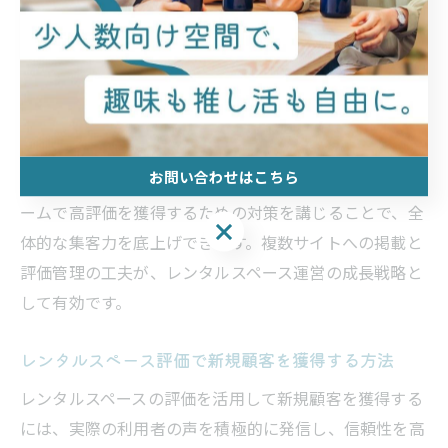
響します。一方、インスタベースは利用シーンごとの検
索機能が充実しており、女子会や個室利用など用途別の
集客がしやすいという特徴があります。サイトごとに集
客効果やユーザー層の違いを分析し、自社スペースに適
した掲載先を選ぶことが重要です。
お問い合わせはこちら
また、サイトごとの評価傾向を把握し、各プラットフォ
ームで高評価を獲得するための対策を講じることで、全
お問い合わせはこちら
体的な集客力を底上げできます。複数サイトへの掲載と
評価管理の工夫が、レンタルスペース運営の成長戦略と
して有効です。
レンタルスペース評価で新規顧客を獲得する方法
レンタルスペースの評価を活用して新規顧客を獲得する
には、実際の利用者の声を積極的に発信し、信頼性を高