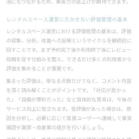
消にもつながるため、集客力の底上げが期待できます。
レンタルスペース評価による競合との差別
化術
レンタルスペース運営に欠かせない評価管理の基本
レンタルスペース口コミを集めるための効
果的な施策
レンタルスペース運営における評価管理の基本は、評価
の収集、分析、改善への反映というサイクルを継続的に
レンタルスペース評価が強みとなるポイン
回すことです。まず予約完了後や利用終了後にレビュー
トを解説
投稿を促す仕組みを整え、できるだけ多くの利用者から
レンタルスペースレビュー分析で見つける
評価を集めることが重要です。
独自価値
集まった評価は、単なる点数だけでなく、コメント内容
運営改善ならレンタルスペース評価がカギとな
を深く読み解くことがポイントです。「対応が良かっ
る理由
た」「設備が便利だった」など具体的な意見は、今後の
レンタルスペース運営改善の第一歩は評価
サービス向上に役立ちます。低評価があった場合は、原
分析から
因を分析し、必要に応じて直接ユーザーへ連絡して事実
レンタルスペース評価から見える改善点と
確認や謝罪・改善案の提示を行いましょう。
実践法