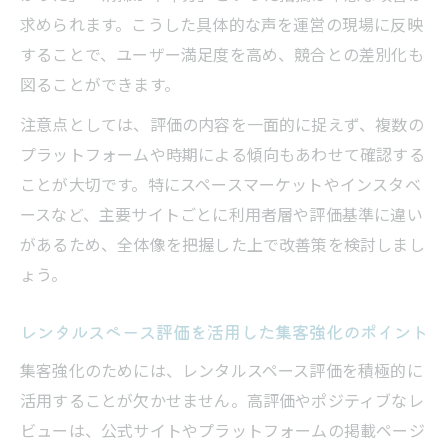
利用者評価に基づく効率的レンタルスペース運
求められます。こうした具体的な声を運営の現場に反映
営術
することで、ユーザー満足度を高め、競合との差別化も
レンタルスペース利用者評価を運営改善に
図ることができます。
活かす方法
注意点としては、評価の内容を一面的に捉えず、複数の
レンタルスペース利用者評価で判明する運
プラットフォームや時期による傾向もあわせて確認する
営課題
ことが大切です。特にスペースマーケットやインスタベ
レンタルスペース評価をもとにした効率化
ースなど、主要サイトごとに利用者層や評価基準に違い
の実践例
があるため、全体像を把握した上で改善策を検討しまし
レンタルスペース運営で避けたい評価低下
ょう。
の原因
レンタルスペース利用者評価分析による業
レンタルスペース評価を活用した集客強化のポイント
務最適化
集客強化のためには、レンタルスペース評価を積極的に
手堅く利益を伸ばすレンタルスペース評価分析
活用することが欠かせません。高評価やポジティブなレ
法
ビューは、公式サイトやプラットフォームの掲載ページ