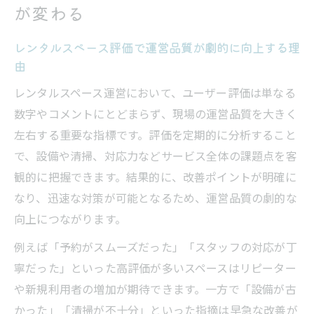
直結する仕組み
が変わる
レンタルスペース評価情報の信頼性を高め
る工夫
レンタルスペース評価で運営品質が劇的に向上する理
由
レンタルスペース評価から集客UPの秘策探る
レンタルスペース運営において、ユーザー評価は単なる
レンタルスペース評価を活かした集客戦略
数字やコメントにとどまらず、現場の運営品質を大きく
の作り方
左右する重要な指標です。評価を定期的に分析すること
レンタルスペース評価が選ばれる理由を深
で、設備や清掃、対応力などサービス全体の課題点を客
掘り解説
観的に把握できます。結果的に、改善ポイントが明確に
レンタルスペース評価改善で検索順位を上
なり、迅速な対策が可能となるため、運営品質の劇的な
げるコツ
向上につながります。
レンタルスペースサイト比較と集客効果の
例えば「予約がスムーズだった」「スタッフの対応が丁
ポイント分析
寧だった」といった高評価が多いスペースはリピーター
レンタルスペース評価で新規顧客を獲得す
や新規利用者の増加が期待できます。一方で「設備が古
る方法
かった」「清掃が不十分」といった指摘は早急な改善が