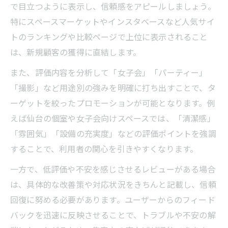
レンタルスペース評価分析が利益向上に直
で目立つように表示し、信頼感をアピールしましょう。
結する理由
特にスペースマーケットやインスタベースなど人気サイ
レンタルスペース評価データを活用した収
トのランキングや比較ページで上位に表示されること
益改善事例
は、新規顧客の獲得に直結します。
レンタルスペース評価を基にした料金プラ
また、評価内容を分析して「女子会」「パーティー」
ン最適化法
「撮影」など用途別の強みを明確に打ち出すことで、タ
レンタルスペース評価分析でわかる集客傾
ーゲットを絞ったプロモーションが可能となります。例
向
えば仙台の個室や女子会向けスペースでは、「清潔感」
レンタルスペース評価が利益戦略に与える
「雰囲気」「設備の充実度」などの評価ポイントを強調
影響
することで、利用者の関心を引きやすくなります。
レビューを武器にしたレンタルスペース差別化
一方で、低評価や不安を感じさせるレビューがある場合
戦略
は、具体的な改善策や対応状況をきちんと記載し、信頼
レンタルスペースレビュー活用で他社と差
回復に努める必要があります。ユーザーからのフィード
をつける方法
バックを迅速に反映させることで、トラブルや不安の解