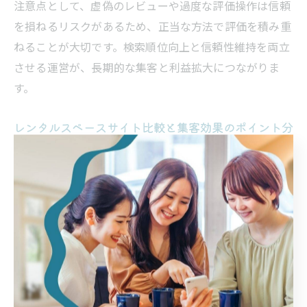
注意点として、虚偽のレビューや過度な評価操作は信頼
を損ねるリスクがあるため、正当な方法で評価を積み重
ねることが大切です。検索順位向上と信頼性維持を両立
させる運営が、長期的な集客と利益拡大につながりま
す。
レンタルスペースサイト比較と集客効果のポイント分
析
レンタルスペースの集客効果を最大限に引き出すには、
複数の掲載サイトを比較し、それぞれの特徴を理解する
ことが重要です。代表的なサイトには「スペースマーケ
ット」「インスタベース」「スペイシー」などがあり、
レビューの掲載方法や評価の反映基準が異なります。
たとえば、スペースマーケットでは利用者の口コミが詳
細に表示され、ランキングやおすすめ表示にも大きく影