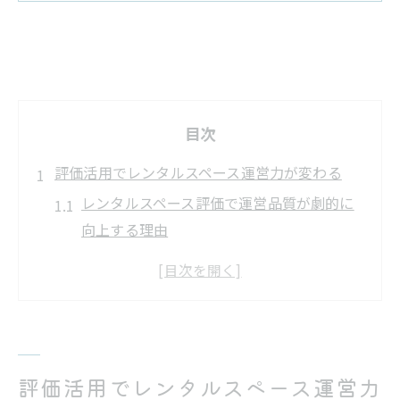
目次
評価活用でレンタルスペース運営力が変わる
レンタルスペース評価で運営品質が劇的に
向上する理由
レンタルスペース評価を活用した集客強化
のポイント
レンタルスペース運営に欠かせない評価管
理の基本
レンタルスペース評価がリピーター獲得に
評価活用でレンタルスペース運営力