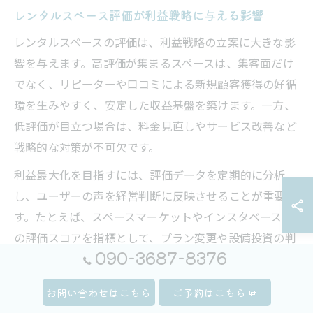
レンタルスペース評価が利益戦略に与える影響
レンタルスペースの評価は、利益戦略の立案に大きな影
響を与えます。高評価が集まるスペースは、集客面だけ
でなく、リピーターや口コミによる新規顧客獲得の好循
環を生みやすく、安定した収益基盤を築けます。一方、
低評価が目立つ場合は、料金見直しやサービス改善など
戦略的な対策が不可欠です。
利益最大化を目指すには、評価データを定期的に分析
し、ユーザーの声を経営判断に反映させることが重要で
す。たとえば、スペースマーケットやインスタベースで
の評価スコアを指標として、プラン変更や設備投資の判
090-3687-8376
断材料にすることで、競合との差別化と利益向上が図れ
ます。
お問い合わせはこちら
ご予約はこちら
注意点として、評価の内容によっては短期的な値下げや