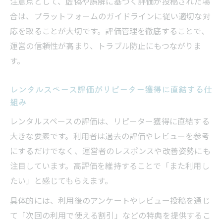
注意点として、虚偽や誤解に基づく評価が投稿された場
レンタルスペース評価が運営課題解決に役
合は、プラットフォームのガイドラインに従い適切な対
立つ理由
応を取ることが大切です。評価管理を徹底することで、
レンタルスペース評価を活かしたトラブル
運営の信頼性が高まり、トラブル防止にもつながりま
防止策
す。
レンタルスペース評価が運営効率化につな
がる仕組み
レンタルスペース評価がリピーター獲得に直結する仕
組み
レンタルスペースの評価は、リピーター獲得に直結する
大きな要素です。利用者は過去の評価やレビューを参考
にするだけでなく、運営者のレスポンスや改善姿勢にも
注目しています。高評価を維持することで「また利用し
たい」と感じてもらえます。
具体的には、利用後のアンケートやレビュー投稿を通じ
て「次回の利用で使える割引」などの特典を提供するこ