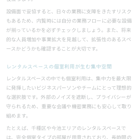
方
設備面で妥協すると、日々の業務に支障をきたすリスク
初期費用と月額費用のバランスを考えた選
もあるため、内覧時には自分の業務フローに必要な設備
択
が揃っているかを必ずチェックしましょう。また、将来
レンタルスペースでコストパフォーマンス
的な人員増加や事業拡大を見越して、拡張性のあるスペ
を高める
ースかどうかも確認することが大切です。
法人登記にも最適なソーホー空間の魅力
レンタルスペースで安心して法人登記がで
レンタルスペースの個室利用が生む集中空間
きる理由
レンタルスペースの中でも個室利用は、集中力を最大限
ソーホー向けレンタルスペースの登記サポ
に発揮したいビジネスパーソンやチームにとって理想的
ート活用法
な選択肢です。外部のノイズを遮断し、プライバシーが
法人登記に適したレンタルスペースの条件
守られるため、重要な会議や機密業務にも安心して取り
とは
組めます。
レンタルスペース利用で事業信頼感を高め
たとえば、千種区や今池エリアのレンタルスペースで
る方法
は、完全個室タイプの部屋が用意されており、長時間の