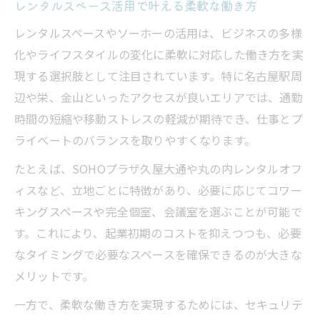
レンタルスペース活用で叶える柔軟な働き方
ソーホー向けで選ぶ安心なレンタルスペース
ソーホーにも最適なレンタルスペースの特
レンタルスペースやソーホーの活用は、ビジネスの多様
徴
化やライフスタイルの変化に柔軟に対応した働き方を実
現する選択肢として注目されています。特に名古屋駅周
レンタルスペースのセキュリティに注目す
辺や栄、金山といったアクセスが良いエリアでは、通勤
べき理由
時間の短縮や移動ストレスの軽減が期待でき、仕事とプ
レンタルスペースが叶えるプライバシーと
ライベートのバランスを取りやすくなります。
安心感
ソーホー利用で感じるレンタルスペースの
たとえば、SOHOプラザ久屋大通や丸の内レンタルオフ
信頼感
ィスなど、立地ごとに特徴があり、必要に応じてコワー
キングスペースや完全個室、会議室を選ぶことが可能で
レンタルスペースで安心な法人登記を実現
す。これにより、起業初期のコストを抑えつつも、必要
する方法
なタイミングで必要なスペースを確保できるのが大きな
駅近で始めるビジネス拠点選定のコツ
メリットです。
レンタルスペースは駅近が圧倒的に便利な
一方で、柔軟な働き方を実現するためには、セキュリテ
理由