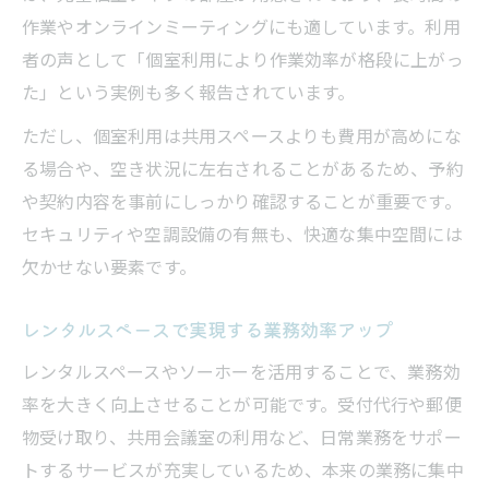
レンタルスペース選びで法人登記の不安を
作業やオンラインミーティングにも適しています。利用
解消
者の声として「個室利用により作業効率が格段に上がっ
少人数チームが快適に使えるオフィス探し
た」という実例も多く報告されています。
レンタルスペースは少人数チームに最適な
ただし、個室利用は共用スペースよりも費用が高めにな
理由
る場合や、空き状況に左右されることがあるため、予約
チーム利用で選ぶレンタルスペースのポイ
や契約内容を事前にしっかり確認することが重要です。
ント
セキュリティや空調設備の有無も、快適な集中空間には
快適な作業環境を叶えるレンタルスペース
欠かせない要素です。
活用法
レンタルスペースで実現する業務効率アップ
レンタルスペースで実現する柔軟なチーム
運営
レンタルスペースやソーホーを活用することで、業務効
率を大きく向上させることが可能です。受付代行や郵便
レンタルスペース活用で効率的なオフィス
物受け取り、共用会議室の利用など、日常業務をサポー
運用
トするサービスが充実しているため、本来の業務に集中