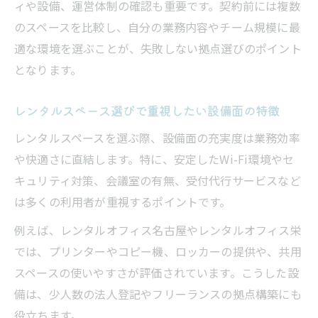
ィや設備、運営体制の確認も重要です。契約前には複数
駅近レンタルスペースで叶うスムーズな来
のスペースを比較し、自分の業務内容やチーム規模に最
客対応
適な環境を選ぶことが、失敗しない拠点選びのポイント
ビジネスに最適な駅近レンタルスペースの
となります。
探し方
駅近レンタルスペースが事業効率を高める
レンタルスペース選びで重視したい設備面の特徴
秘訣
レンタルスペースを選ぶ際、設備面の充実度は業務効率
レンタルスペース選びで比較したいアクセ
や快適さに直結します。特に、安定したWi-Fi環境やセ
ス面
キュリティ対策、会議室の有無、受付代行サービスなど
初期費用に納得できるレンタルスペース選び
は多くの利用者が重視するポイントです。
レンタルスペースの初期費用を抑える工夫
例えば、レンタルオフィス名古屋やレンタルオフィス栄
とは
では、プリンターやコピー機、ロッカーの提供や、共用
レンタルスペース選びで確認したい費用項
スペースの使いやすさが評価されています。こうした設
目
備は、少人数の法人登記やフリーランスの拠点構築にも
納得できるレンタルスペース料金の見極め
役立ちます。