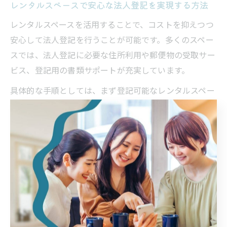
レンタルスペースで安心な法人登記を実現する方法
レンタルスペースを活用することで、コストを抑えつつ
安心して法人登記を行うことが可能です。多くのスペー
スでは、法人登記に必要な住所利用や郵便物の受取サー
ビス、登記用の書類サポートが充実しています。
具体的な手順としては、まず登記可能なレンタルスペー
スを選び、契約時に必要書類を提出します。その後、登
記先住所の利用開始とともに、郵便物の管理や受付代行
サービスが利用できるようになります。これにより、自
宅住所を公開せずに済み、プライバシーとセキュリティ
を両立できます。
利用者からは「初期費用や月額費用が抑えられ、安心し
て法人登記ができた」「登記後も事業拡大に合わせて柔
軟にスペースを選べる」といった満足の声が寄せられて