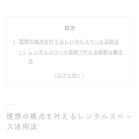
目次
理想の拠点を叶えるレンタルスペース活用法
レンタルスペース活用で叶える柔軟な働き
方
レンタルスペース選びで重視したい設備面
の特徴
レンタルスペースの個室利用が生む集中空
間
レンタルスペースで実現する業務効率アッ
理想の拠点を叶えるレンタルスペー
プ
ス活用法
レンタルスペースの多様な活用事例を紹介