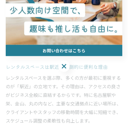
おり、起業家や小規模事業者にとって非常に実用的な選
択肢となっています。
駅近で始めるビジネス拠点選定のコ
お問い合わせはこちら
ツ
お問い合わせはこちら
レンタルスペースは駅近が圧倒的に便利な理由
レンタルスペースを選ぶ際、多くの方が最初に重視する
のが「駅近」の立地です。その理由は、アクセスの良さ
がビジネス全般に直結するからです。特に名古屋駅や
栄、金山、丸の内など、主要な交通拠点に近い場所は、
クライアントやスタッフの移動時間を大幅に短縮でき、
スケジュール調整の柔軟性も向上します。