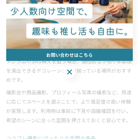
アが特徴です。撮影スタジオとしての設備が充実してい
るため、プロ・アマ問わず多くの利用者に支持されてい
ます。
撮影向けスペースを選ぶ際は、背景となる壁紙や家具が
多彩かどうか、機材の持ち込みが可能か、照明や電源の
使い勝手なども重要なポイントです。たとえば、インス
お問い合わせはこちら
タグラムやSNS映えを狙う場合、個性的な小物や季節感
を演出できるデコレーションが揃っている場所がおすす
お問い合わせはこちら
めです。
撮影会や商品撮影、プロフィール写真の撮影など、用途
に応じてスペースを選ぶことで、より満足度の高い体験
が実現します。利用時は事前に下見や設備確認を行い、
希望のシーンに合った空間を押さえておくと安心です。
コスプレ撮影にぴったりな空間の条件