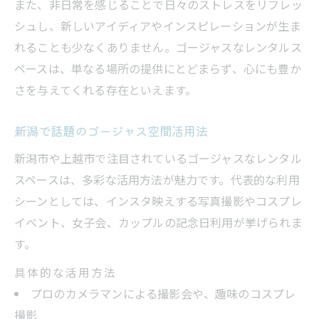
少人数利用で快適なレンタルスペース選び
また、非日常を感じることで日々のストレスをリフレッ
シュし、新しいアイディアやインスピレーションが生ま
上越エリアのプライベート空間の魅力
れることも少なくありません。ゴージャスなレンタルス
個室レンタルスペースのおすすめポイント
ペースは、単なる場所の提供にとどまらず、心にも豊か
短時間利用に便利なレンタルルーム特集
さを与えてくれる存在といえます。
女子会やカップル利用で映える空間特集
女子会に最適なレンタルスペースの選び方
新潟で話題のゴージャス空間活用法
カップルで楽しむおしゃれな空間活用術
新潟市や上越市で注目されているゴージャスなレンタル
インスタ映えするレンタルスペース特集
スペースは、多彩な活用方法が魅力です。代表的な利用
新潟で人気の女子会向けレンタルルーム
シーンとしては、インスタ映えする写真撮影やコスプレ
個性的な家具が魅力のレンタルスペース
イベント、女子会、カップルの記念日利用が挙げられま
す。
安くておしゃれなレンタルスペース紹介
手頃な価格のレンタルスペースを賢く選ぶ
具体的な活用方法
プロのカメラマンによる撮影会や、趣味のコスプレ
安いのにおしゃれな新潟レンタルスペース
撮影
特集