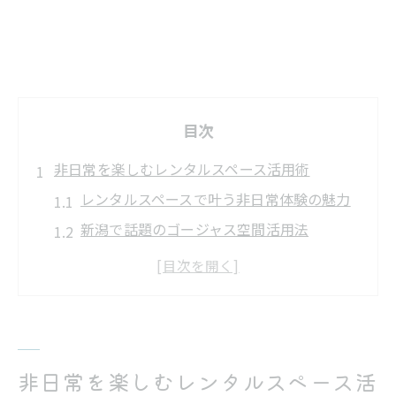
目次
非日常を楽しむレンタルスペース活用術
レンタルスペースで叶う非日常体験の魅力
新潟で話題のゴージャス空間活用法
レンタルスペース選びのポイントとコツ
撮影やコスプレ利用に最適な理由とは
個性派レンタルスペースで過ごす特別な時
間
ゴージャスな空間で叶う特別な体験
非日常を楽しむレンタルスペース活