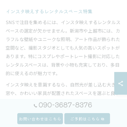
インスタ映えするレンタルスペース特集
SNSで注目を集めるには、インスタ映えするレンタルス
ペースの選定が欠かせません。新潟市や上越市には、カ
ラフルな壁紙やユニークな照明、アート作品が飾られた
空間など、撮影スタジオとしても人気の高いスポットが
あります。特にコスプレやポートレート撮影に対応した
レンタルスペースは、背景や小物も充実しており、多目
的に使えるのが魅力です。
インスタ映えを意識するなら、自然光が差し込む大きな
窓や、かわいい家具が配置されたスペースを選ぶと良い
でしょう。撮影用のリングライトや背景布を貸し出して
090-3687-8376
いる施設もあり、初心者でも簡単におしゃれな写真を撮
ることができます。予約前には、撮影の可否や利用可能
お問い合わせはこちら
ご予約はこちら
な設備を必ず確認しましょう。