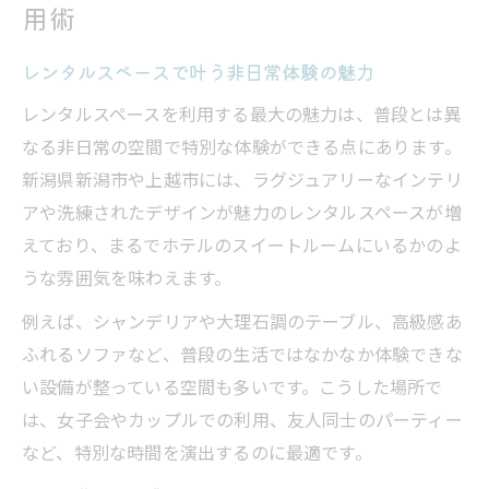
用術
レンタルスペースがもたらす非日常感
ゴージャス空間で記憶に残るひととき
レンタルスペースで叶う非日常体験の魅力
新潟のレンタルスペースで映える演出を
レンタルスペースを利用する最大の魅力は、普段とは異
インスタ映えするレンタルスペース活用法
なる非日常の空間で特別な体験ができる点にあります。
カップルや女子会におすすめな選び方
新潟県新潟市や上越市には、ラグジュアリーなインテリ
撮影やコスプレに最適な新潟の選び方
アや洗練されたデザインが魅力のレンタルスペースが増
新潟で選ぶ撮影向けレンタルスペース
えており、まるでホテルのスイートルームにいるかのよ
コスプレ撮影にぴったりな空間の条件
うな雰囲気を味わえます。
かわいいスタジオ風レンタルスペース活用
例えば、シャンデリアや大理石調のテーブル、高級感あ
個室で叶えるプライベートな撮影体験
ふれるソファなど、普段の生活ではなかなか体験できな
映えるインテリアのレンタルスペース特集
い設備が整っている空間も多いです。こうした場所で
は、女子会やカップルでの利用、友人同士のパーティー
個室や少人数なら上越市もおすすめ
など、特別な時間を演出するのに最適です。
上越のレンタルスペース個室活用術