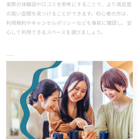
実際の体験談や口コミを参考にすることで、より満足度
の高い空間を見つけることができます。初心者の方は、
利用規約やキャンセルポリシーなども事前に確認し、安
心して利用できるスペースを選びましょう。
撮影やコスプレに最適な新潟の選び
方
新潟で選ぶ撮影向けレンタルスペース
新潟県新潟市や上越市では、撮影に特化したレンタルス
ペースが数多く提供されています。これらのスペース
は、自然光がたっぷり差し込む窓辺や、ゴージャスなシ
ャンデリアが印象的な空間など、写真映えするインテリ