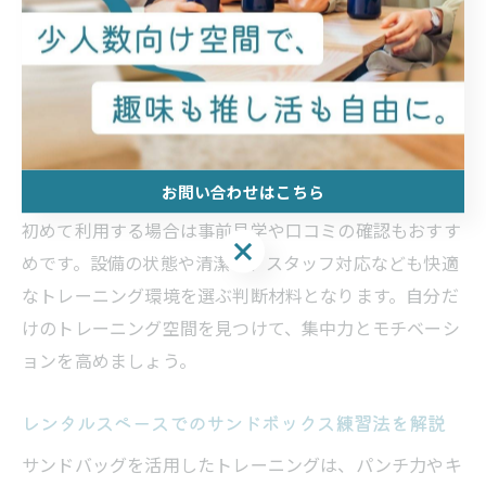
また、利用時間やアクセスのしやすさもポイントです。
多くのレンタルスペースは1時間単位から予約可能で、
仕事帰りや休日にも柔軟に利用できます。例えば、「格
闘技 レンタルスペース 東京」や「サンドバッグ 個室 東
京」など、地域や設備で検索するとニーズに合った場所
が見つかります。
お問い合わせはこちら
初めて利用する場合は事前見学や口コミの確認もおすす
お問い合わせはこちら
めです。設備の状態や清潔さ、スタッフ対応なども快適
なトレーニング環境を選ぶ判断材料となります。自分だ
けのトレーニング空間を見つけて、集中力とモチベーシ
ョンを高めましょう。
レンタルスペースでのサンドボックス練習法を解説
サンドバッグを活用したトレーニングは、パンチ力やキ