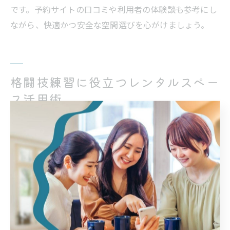
です。予約サイトの口コミや利用者の体験談も参考にし
ながら、快適かつ安全な空間選びを心がけましょう。
格闘技練習に役立つレンタルスペー
ス活用術
格闘技に最適なレンタルスペースの選び方と活用法
格闘技のトレーニングを効果的に行うには、目的やレベ
ルに合ったレンタルスペース選びが重要です。特にサン
ドバッグやミットなどの設備が整っているか、完全個室
で集中できる環境かを事前に確認しましょう。周囲の目
を気にせず自分のペースで練習できる空間は、フォーム
の確認や反復練習に最適です。