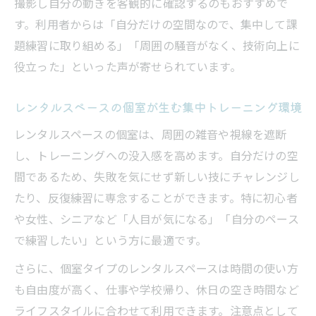
撮影し自分の動きを客観的に確認するのもおすすめで
格闘技練習に最適なサンドボックス導入事
す。利用者からは「自分だけの空間なので、集中して課
例
題練習に取り組める」「周囲の騒音がなく、技術向上に
個室レンタルスペースでサンドボックスを
役立った」といった声が寄せられています。
使う利点
安心して使える個室レンタルスペース活用法
レンタルスペースの個室が生む集中トレーニング環境
個室レンタルスペースで安心トレーニング
レンタルスペースの個室は、周囲の雑音や視線を遮断
環境を確保
し、トレーニングへの没入感を高めます。自分だけの空
格闘技練習に安心なレンタルスペース選び
間であるため、失敗を気にせず新しい技にチャレンジし
の基準
たり、反復練習に専念することができます。特に初心者
サンドボックス利用時の安全ポイントを解
や女性、シニアなど「人目が気になる」「自分のペース
説
で練習したい」という方に最適です。
レンタルスペースの防音・プライバシー対
さらに、個室タイプのレンタルスペースは時間の使い方
策の工夫
も自由度が高く、仕事や学校帰り、休日の空き時間など
一人でも安心な予約と利用方法を紹介
ライフスタイルに合わせて利用できます。注意点として