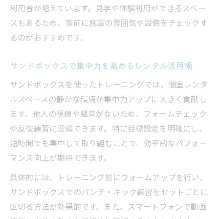
の魅力
利用者が増えています。見学や体験利用ができるスペー
格闘技に特化したレンタルスペースのメリ
スもあるため、事前に施設の雰囲気や設備をチェックす
ット
るのがおすすめです。
サンドボックス設置のレンタルスペースが
サンドボックスで集中力を高めるレンタル活用術
人気の要因
個室型レンタルスペースの安心ポイント
サンドボックスを使ったトレーニングでは、個室レンタ
時間単位で利用できるレンタルスペースの
ルスペースの静かな環境が集中力アップに大きく貢献し
魅力
ます。他人の視線や騒音がないため、フォームチェック
や反復練習に没頭できます。特に目標設定を明確にし、
サンドボックス導入スペースの魅力に迫る
短時間でも集中して取り組むことで、効率的なパフォー
サンドボックス完備レンタルスペースの選
マンス向上が期待できます。
び方
具体的には、トレーニング前にウォームアップを行い、
サンドバッグ打ち放題ができるスペースの
サンドボックスでのパンチ・キック練習をセットごとに
特徴
区切る方法が効果的です。また、スマートフォンで動画
一人でも集中できるサンドボックス活用術