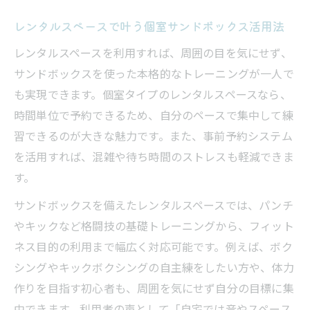
ニング環境
サンドバッグ付きレンタルスペース活用の
レンタルスペースで叶う個室サンドボックス活用法
ポイント
レンタルスペースを利用すれば、周囲の目を気にせず、
サンドボックス利用で叶う一人トレーニングの
サンドボックスを使った本格的なトレーニングが一人で
極意
も実現できます。個室タイプのレンタルスペースなら、
レンタルスペースを活用した一人トレーニ
時間単位で予約できるため、自分のペースで集中して練
ングの魅力
習できるのが大きな魅力です。また、事前予約システム
を活用すれば、混雑や待ち時間のストレスも軽減できま
サンドボックスで実現する集中練習のメリ
す。
ット
レンタルスペースで叶うサンドバッグ打ち
サンドボックスを備えたレンタルスペースでは、パンチ
放題の体験
やキックなど格闘技の基礎トレーニングから、フィット
一人で格闘技を極めるレンタルスペースの
ネス目的の利用まで幅広く対応可能です。例えば、ボク
使い方
シングやキックボクシングの自主練をしたい方や、体力
作りを目指す初心者も、周囲を気にせず自分の目標に集
プライベート空間でトレーニングがはかど
中できます。利用者の声として「自宅では音やスペース