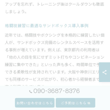
アップを忘れず、トレーニング後はクールダウンも徹底
しましょう。
格闘技練習に最適なサンドボックス導入事例
近年では、格闘技やボクシングを本格的に練習したい個
人が、サンドボックス完備のレンタルスペースを活用す
る事例が増えています。例えば、東京都内の利用者は
「他の人の目を気にせずミット打ちやコンビネーション
練習に集中できた」といった声も多く、時間単位で予約
できる柔軟性が支持されています。大阪や神奈川エリア
でも同様のサービスが広がり、初心者から経験者まで幅
広く利用されています。
090-3687-8376
成功事例としては、目標設定を明確にし、定期的に同じ
お問い合わせはこちら
ご予約はこちら
スペースを利用することで自分だけの練習ルーチンを確