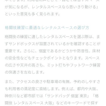
る理由
が気になるが、レンタルスペースなら思いきり動ける」
格闘技練習に役立つレンタルスペース活用術
といった意見も多く見られます。
格闘技に最適なレンタルスペースの選び方
と活用法
格闘技練習に最適なレンタルスペースの選び方
レンタルスペースでのサンドボックス練習
格闘技の練習に適したレンタルスペースを選ぶ際は、ま
法を解説
ずサンドボックスが設置されているかを確認することが
格闘技トレーニングにレンタルスペースが
重要です。さらに、個室であるかどうかや防音性、床材
人気の理由
の安全性などもチェックポイントとなります。スペース
サンドバッグ完備のレンタルスペース活用
の広さや天井の高さも、ミット打ちやフットワーク練習
術
の快適さを左右します。
レンタルスペースで一人練習を効率化する
また、アクセスの良さや駐車場の有無、予約のしやすさ
方法
も利用者の満足度に直結します。例えば、都内や大阪、
レンタルスペースが選ばれる理由とは
神奈川など都市部では「サンドバッグ 個室 東京」「格
レンタルスペース利用者が増える背景とそ
闘技 レンタルスペース 大阪」などのキーワードで探す