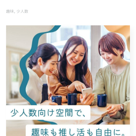
趣味
少人数
一覧に戻る
次のページ >
関連タグ
#レンタルスペース
#新潟市
#シェア会
#ハンドメイド
#定例会
カテゴリー
Categories