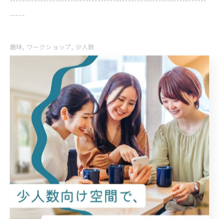
-----
趣味
ワークショップ
少人数
< 前のページ
一覧に戻る
次のページ >
関連タグ
#ウクレレ
#ハンドメイド
#ママ会
#レンタルスペース
#シェア会